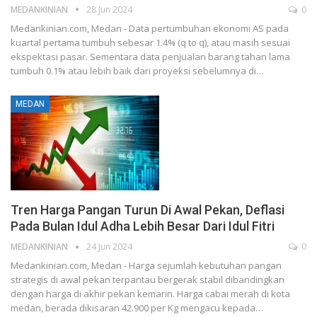
MEDANKINIAN
28 Jun 2024
0
Medankinian.com, Medan - Data pertumbuhan ekonomi AS pada
kuartal pertama tumbuh sebesar 1.4% (q to q), atau masih sesuai
ekspektasi pasar. Sementara data penjualan barang tahan lama
tumbuh 0.1% atau lebih baik dari proyeksi sebelumnya di…
MEDAN
Tren Harga Pangan Turun Di Awal Pekan, Deflasi
Pada Bulan Idul Adha Lebih Besar Dari Idul Fitri
MEDANKINIAN
24 Jun 2024
0
Medankinian.com, Medan - Harga sejumlah kebutuhan pangan
strategis di awal pekan terpantau bergerak stabil dibandingkan
dengan harga di akhir pekan kemarin. Harga cabai merah di kota
medan, berada dikisaran 42.900 per Kg mengacu kepada…