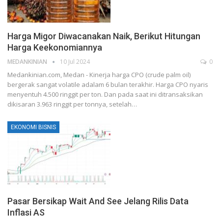
Harga Migor Diwacanakan Naik, Berikut Hitungan
Harga Keekonomiannya
MEDANKINIAN
10 Jul 2024
0
Medankinian.com, Medan - Kinerja harga CPO (crude palm oil)
bergerak sangat volatile adalam 6 bulan terakhir. Harga CPO nyaris
menyentuh 4.500 ringgit per ton. Dan pada saat ini ditransaksikan
dikisaran 3.963 ringgit per tonnya, setelah…
EKONOMI BISNIS
Pasar Bersikap Wait And See Jelang Rilis Data
Inflasi AS