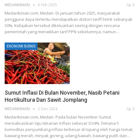
MEDANKINIAN
6 Feb 2025
0
Medankinian.com, Medan- Di januari tahun 2025, masyarakat
pengguna daya tertentu mendapatkan diskon tariff listrik sebanyak
50%. Kebijakan tersebut dikeluarkan seiring dengan rencana
pemerintah yang menaikkan tarif PPN sebelumnya, namun…
EKONOMI BISNIS
Sumut Inflasi Di Bulan November, Nasib Petani
Hortikultura Dan Sawit Jomplang
MEDANKINIAN
2 Des 2024
0
Medankinian.com, Medan- Pada bulan November Sumut
merealisasikan laju tekanan inflasi sebesar 0.54%. Dimana 5
komoditas penyumbang inflasi terbesar di topang oleh harga tomat,
bawang merah, minyak goreng, udang bawah, bawang putih dan…