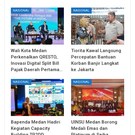
NASIONAL
NASIONAL
Wali Kota Medan
Tiorita Kawal Langsung
Perkenalkan QRESTO,
Percepatan Bantuan
Inovasi Digital Split Bill
Korban Banjir Langkat
Pajak Daerah Pertama…
ke Jakarta
NASIONAL
NASIONAL
Bapenda Medan Hadiri
UINSU Medan Borong
Kegiatan Capacity
Medali Emas dan
Building TP2DD
Platinum di Seiba