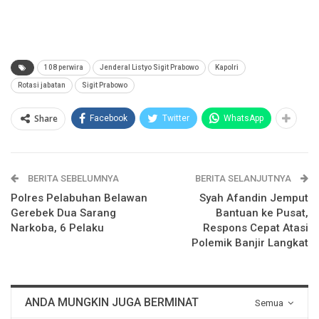
108 perwira
Jenderal Listyo Sigit Prabowo
Kapolri
Rotasi jabatan
Sigit Prabowo
Share
Facebook
Twitter
WhatsApp
BERITA SEBELUMNYA
BERITA SELANJUTNYA
Polres Pelabuhan Belawan
Syah Afandin Jemput
Gerebek Dua Sarang
Bantuan ke Pusat,
Narkoba, 6 Pelaku
Respons Cepat Atasi
Polemik Banjir Langkat
ANDA MUNGKIN JUGA BERMINAT
Semua