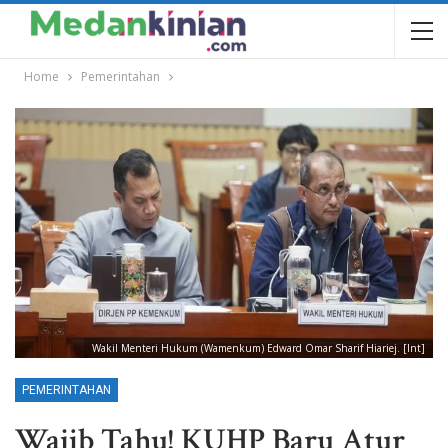
Home
Pemerintahan
Wakil Menteri Hukum (Wamenkum) Edward Omar Sharif Hiariej. [Int]
PEMERINTAHAN
Wajib Tahu! KUHP Baru Atur