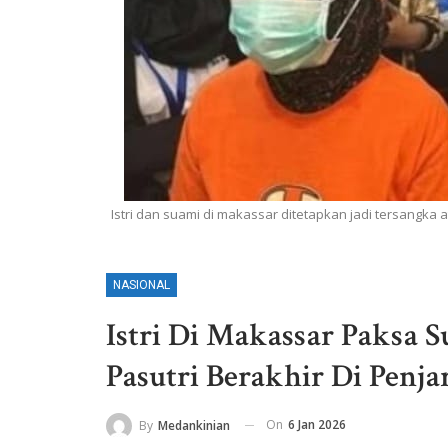
Istri dan suami di makassar ditetapkan jadi tersangk
NASIONAL
Istri Di Makassar Paksa 
Pasutri Berakhir Di Penja
On
6 Jan 2026
By
Medankinian