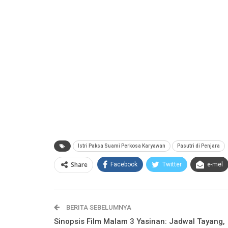
Istri Paksa Suami Perkosa Karyawan
Pasutri di Penjara
Share
Facebook
Twitter
e-mel
BERITA SEBELUMNYA
Sinopsis Film Malam 3 Yasinan: Jadwal Tayang,