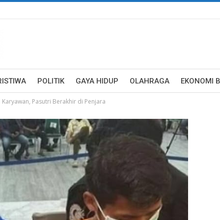
RISTIWA
POLITIK
GAYA HIDUP
OLAHRAGA
EKONOMI B
 Karyawan, Pasutri Berakhir di Penjara