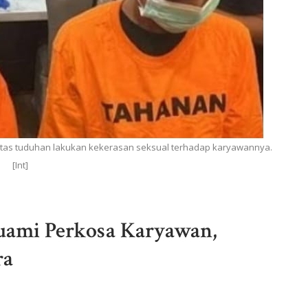
a atas tuduhan lakukan kekerasan seksual terhadap karyawannya.
[Int]
Suami Perkosa Karyawan,
ra