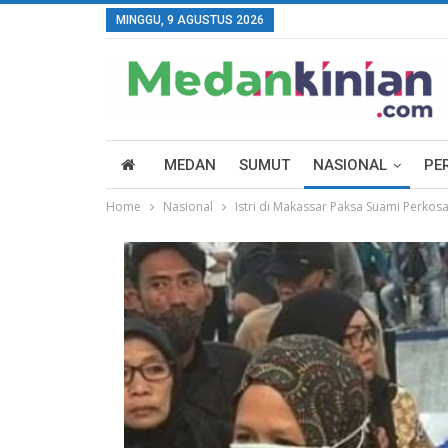
MINGGU, 9 AGUSTUS 2026
MEDAN
SUMUT
NASIONAL
PE
Home
Nasional
Istri di Makassar Paksa Suami Perkosa