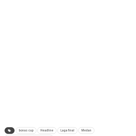
bonas cup
Headline
Laga final
Medan