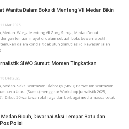
 Wanita Dalam Boks di Menteng VII Medan Bikin
11 Mar 2026
, Medan- Warga Menteng VII Gang Seroja, Medan Denai
dengan temuan mayat di dalam sebuah boks bewarna putih.
temukan dalam kondisi tidak utuh (dimutilasi) di kawasan Jalan
g…
rnalistik SIWO Sumut: Momen Tingkatkan
18 Des 2025
, Medan- Seksi Wartawan Olahraga (SIWO) Persatuan Wartawan
Sumatera Utara (Sumut) menggelar Workshop Jurnalistik 2025,
5). Diikuti 50 wartawan olahraga dari berbagai media massa cetak
i Medan Ricuh, Diwarnai Aksi Lempar Batu dan
os Polisi