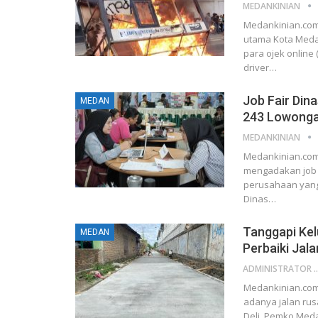
MEDANKINIAN
Medankinian.com
utama Kota Medan
para ojek online 
driver…
Job Fair Din
MEDAN
243 Lowonga
MEDANKINIAN
Medankinian.com
mengadakan job fa
perusahaan yang
Dinas…
Tanggapi Ke
MEDAN
Perbaiki Jal
ADMINIST
Medankinian.com
adanya jalan rus
Deli, Pemko Meda