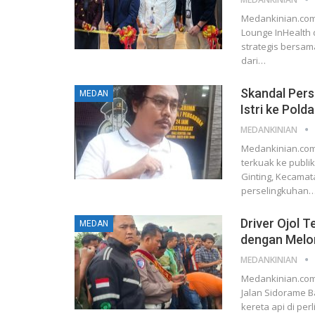
Medankinian.com
Lounge InHealth
strategis bersama
dari…
Skandal Per
MEDAN
Istri ke Pold
MEDANKINIAN
Medankinian.com
terkuak ke publik
Ginting, Kecama
perselingkuhan
Driver Ojol 
MEDAN
dengan Mel
MEDANKINIAN
Medankinian.com, 
Jalan Sidorame B
kereta api di per