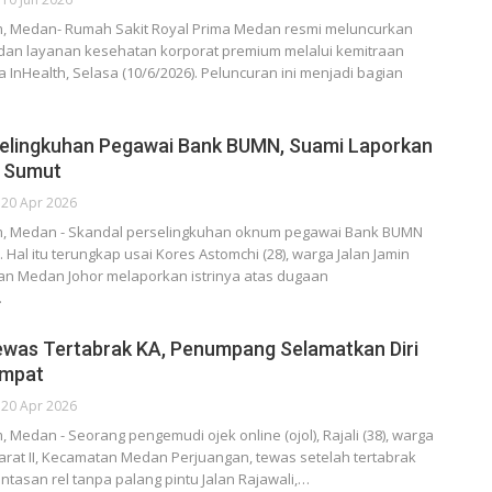
, Medan- Rumah Sakit Royal Prima Medan resmi meluncurkan
 dan layanan kesehatan korporat premium melalui kemitraan
 InHealth, Selasa (10/6/2026). Peluncuran ini menjadi bagian
selingkuhan Pegawai Bank BUMN, Suami Laporkan
a Sumut
20 Apr 2026
, Medan - Skandal perselingkuhan oknum pegawai Bank BUMN
. Hal itu terungkap usai Kores Astomchi (28), warga Jalan Jamin
tan Medan Johor melaporkan istrinya atas dugaan
…
Tewas Tertabrak KA, Penumpang Selamatkan Diri
ompat
20 Apr 2026
Medan - Seorang pengemudi ojek online (ojol), Rajali (38), warga
arat II, Kecamatan Medan Perjuangan, tewas setelah tertabrak
lintasan rel tanpa palang pintu Jalan Rajawali,…