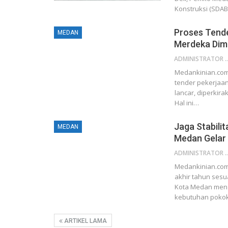
Konstruksi (SDA
Proses Tende
MEDAN
Merdeka Dim
ADMINIST
Medankinian.com,
tender pekerjaan 
lancar, diperkir
Hal ini…
Jaga Stabili
MEDAN
Medan Gelar 
ADMINIST
Medankinian.com,
akhir tahun ses
Kota Medan meng
kebutuhan poko
ARTIKEL LAMA