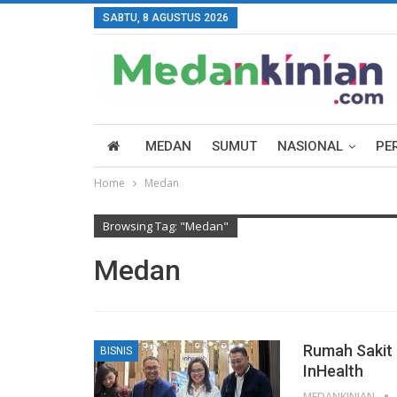
SABTU, 8 AGUSTUS 2026
MEDAN
SUMUT
NASIONAL
PE
Home
Medan
Browsing Tag: "Medan"
Medan
Rumah Sakit
BISNIS
InHealth
MEDANKINIAN