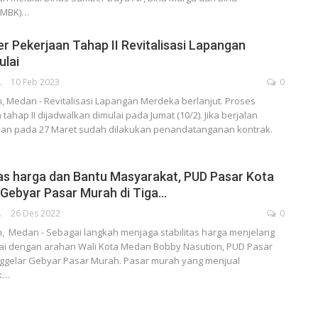
BMBK)…
r Pekerjaan Tahap II Revitalisasi Lapangan
ulai
RATOR
10 Feb 2023
0
 Medan - Revitalisasi Lapangan Merdeka berlanjut. Proses
tahap II dijadwalkan dimulai pada Jumat (10/2). Jika berjalan
akan pada 27 Maret sudah dilakukan penandatanganan kontrak.
tas harga dan Bantu Masyarakat, PUD Pasar Kota
Gebyar Pasar Murah di Tiga…
RATOR
26 Des 2022
0
 Medan - Sebagai langkah menjaga stabilitas harga menjelang
uai dengan arahan Wali Kota Medan Bobby Nasution, PUD Pasar
gelar Gebyar Pasar Murah. Pasar murah yang menjual
k…