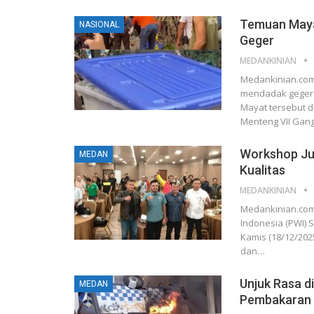
Temuan Mayat
NASIONAL
Geger
MEDANKINIAN
Medankinian.com
mendadak geger 
Mayat tersebut di
Menteng VII Gan
Workshop Ju
MEDAN
Kualitas
MEDANKINIAN
Medankinian.com
Indonesia (PWI) 
Kamis (18/12/202
dan…
Unjuk Rasa d
MEDAN
Pembakaran P