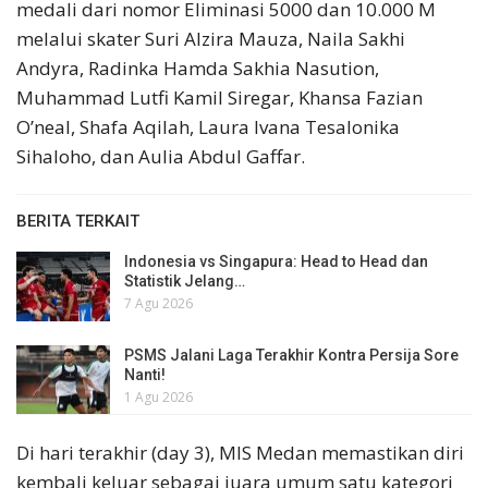
medali dari nomor Eliminasi 5000 dan 10.000 M
melalui skater Suri Alzira Mauza, Naila Sakhi
Andyra, Radinka Hamda Sakhia Nasution,
Muhammad Lutfi Kamil Siregar, Khansa Fazian
O’neal, Shafa Aqilah, Laura Ivana Tesalonika
Sihaloho, dan Aulia Abdul Gaffar.
BERITA TERKAIT
Indonesia vs Singapura: Head to Head dan
Statistik Jelang…
7 Agu 2026
PSMS Jalani Laga Terakhir Kontra Persija Sore
Nanti!
1 Agu 2026
Di hari terakhir (day 3), MIS Medan memastikan diri
kembali keluar sebagai juara umum satu kategori