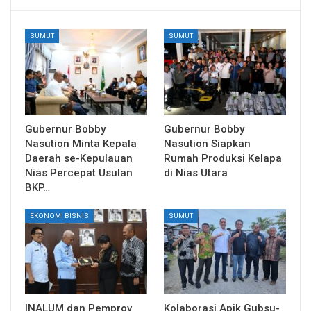
SUMUT
SUMUT
Gubernur Bobby
Gubernur Bobby
Nasution Minta Kepala
Nasution Siapkan
Daerah se-Kepulauan
Rumah Produksi Kelapa
Nias Percepat Usulan
di Nias Utara
BKP…
EKONOMI BISNIS
SUMUT
INALUM dan Pemprov
Kolaborasi Apik Gubsu-