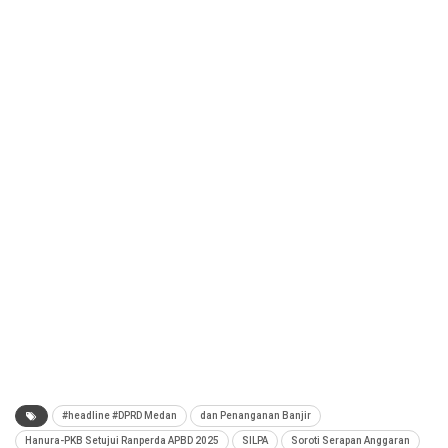
#headline #DPRD Medan
dan Penanganan Banjir
Hanura-PKB Setujui Ranperda APBD 2025
SILPA
Soroti Serapan Anggaran