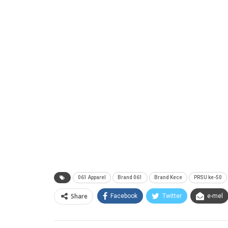
061 Apparel
Brand 061
Brand Kece
PRSU ke-50
Share
Facebook
Twitter
e-mel