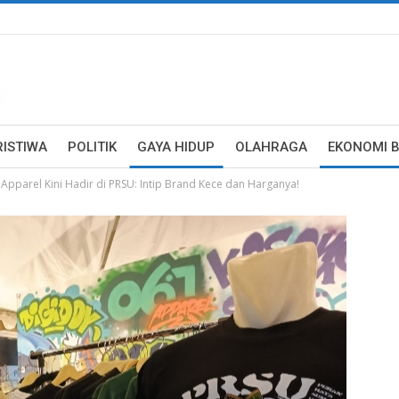
RISTIWA
POLITIK
GAYA HIDUP
OLAHRAGA
EKONOMI B
 Apparel Kini Hadir di PRSU: Intip Brand Kece dan Harganya!