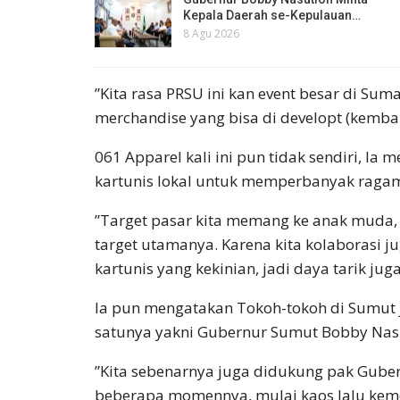
Kepala Daerah se-Kepulauan…
8 Agu 2026
‎”Kita rasa PRSU ini kan event besar di Sum
merchandise yang bisa di developt (kemban
‎061 Apparel kali ini pun tidak sendiri, 
kartunis lokal untuk memperbanyak ragam
‎”Target pasar kita memang ke anak muda, g
target utamanya. Karena kita kolaborasi ju
kartunis yang kekinian, jadi daya tarik juga
‎Ia pun mengatakan Tokoh-tokoh di Sumut
satunya yakni Gubernur Sumut Bobby Nas
‎”Kita sebenarnya juga didukung pak Gubern
beberapa momennya, mulai kaos lalu keme