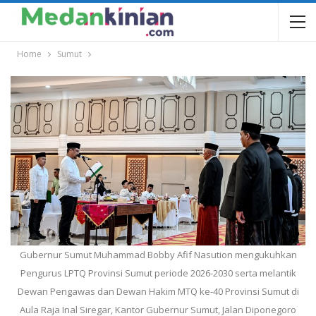
Home
Sumut
Gubernur Sumut Muhammad Bobby Afif Nasution mengukuhkan
Pengurus LPTQ Provinsi Sumut periode 2026-2030 serta melantik
Dewan Pengawas dan Dewan Hakim MTQ ke-40 Provinsi Sumut di
Aula Raja Inal Siregar, Kantor Gubernur Sumut, Jalan Diponegoro