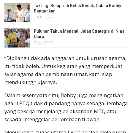
Tak Lagi Belajar di Kelas Becek, Gubsu Bobby
Bangunkan…
7 Agu 2026
Puluhan Tahun Menanti, Jalan Strategis di Nias
Utara…
7 Agu 2026
“Dibilang tidak ada anggaran untuk urusan agama,
itu tidak boleh. Untuk kegiatan yang memperkuat
syiar agama dan pembinaan umat, kami siap
mendukung,” ujarnya.
Dalam kesempatan itu, Bobby juga mengingatkan
agar LPTQ tidak dipandang hanya sebagai lembaga
yang bekerja menjelang pelaksanaan MTQ atau
sekadar menggelar perlombaan tilawah.
Menurutnya, tugas utama LPTQ adalah melakukan