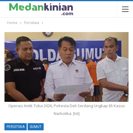
Home
Peristiwa
Operasi Antik Toba 2026, Polresta Deli Serdang Ungkap 65 Kasus
Narkotika. [Ist]
PERISTIWA
SUMUT