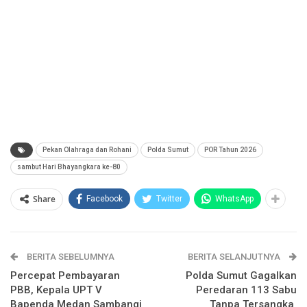
Pekan Olahraga dan Rohani
Polda Sumut
POR Tahun 2026
sambut Hari Bhayangkara ke-80
Share
Facebook
Twitter
WhatsApp
BERITA SEBELUMNYA
BERITA SELANJUTNYA
Percepat Pembayaran
Polda Sumut Gagalkan
PBB, Kepala UPT V
Peredaran 113 Sabu
Bapenda Medan Sambangi
Tanpa Tersangka