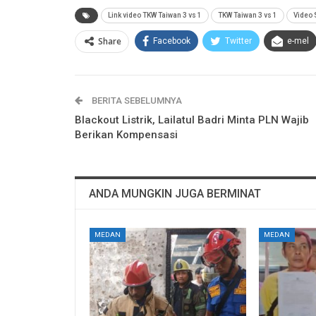
Link video TKW Taiwan 3 vs 1
TKW Taiwan 3 vs 1
Video 
Share
Facebook
Twitter
e-mel
BERITA SEBELUMNYA
Blackout Listrik, Lailatul Badri Minta PLN Wajib
Berikan Kompensasi
ANDA MUNGKIN JUGA BERMINAT
MEDAN
MEDAN