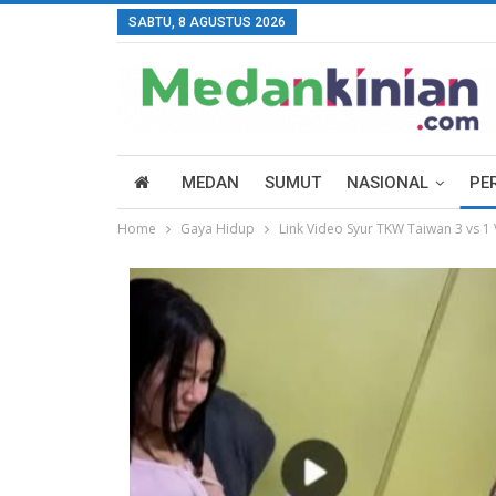
SABTU, 8 AGUSTUS 2026
MEDAN
SUMUT
NASIONAL
PE
Home
Gaya Hidup
Link Video Syur TKW Taiwan 3 vs 1