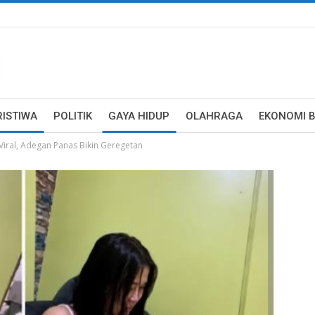
RISTIWA
POLITIK
GAYA HIDUP
OLAHRAGA
EKONOMI B
 Viral, Adegan Panas Bikin Geregetan