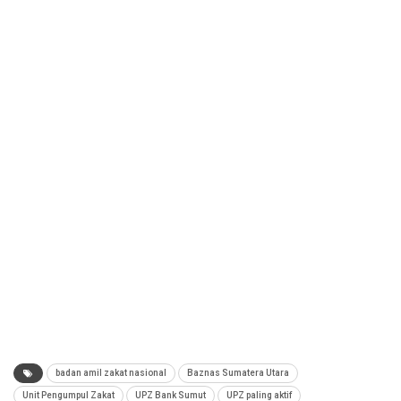
badan amil zakat nasional
Baznas Sumatera Utara
Unit Pengumpul Zakat
UPZ Bank Sumut
UPZ paling aktif