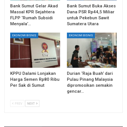
Bank Sumut Gelar Akad
Bank Sumut Buka Akses
Massal KPR Sejahtera
Dana PSR Rp44,5 Miliar
FLPP ‘Rumah Subsidi
untuk Pekebun Sawit
Menyala’…
Sumatera Utara
EKONOMI BISNIS
EKONOMI BISNIS
KPPU Dalami Lonjakan
Durian ‘Raja Buah’ dari
Harga Semen Rp80 Ribu
Pulau Pinang Malaysia
Per Sak di Sumut
dipromosikan semakin
gencar…
PREV
NEXT