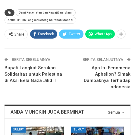
Demi Kesehatan dan Kewajiban Islami
Ketua TP PKK Langkat Dorong Khitanan Massal
Share
Facebook
Twitter
WhatsApp
BERITA SEBELUMNYA
BERITA SELANJUTNYA
Bupati Langkat Serukan
Apa Itu Fenomena
Solidaritas untuk Palestina
Aphelion? Simak
di Aksi Bela Gaza Jilid II
Dampaknya Terhadap
Indonesia
ANDA MUNGKIN JUGA BERMINAT
Semua
SUMUT
SUMUT