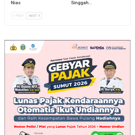
Nias
Singgah…
PREV
NEXT