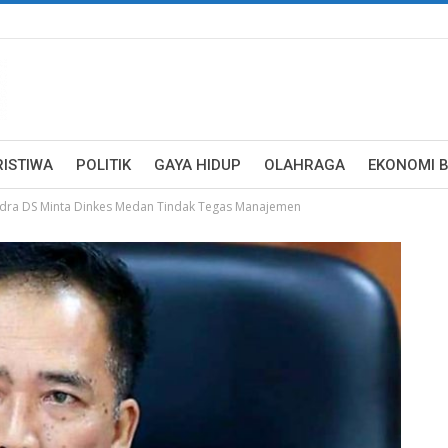
RISTIWA
POLITIK
GAYA HIDUP
OLAHRAGA
EKONOMI B
ndra DS Minta Dinkes Medan Tindak Tegas Manajemen