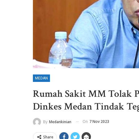
MEDAN
Rumah Sakit MM Tolak P
Dinkes Medan Tindak Te
On
7 Nov 2023
By
Medankinian
Share