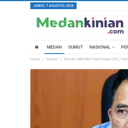
JUMAT, 7 AGUSTUS 2026
MEDAN
SUMUT
NASIONAL
PE
Home
Medan
Rumah Sakit MM Tolak Pasien UHC, He